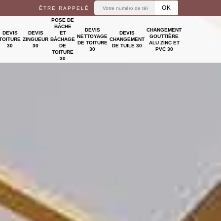
ÊTRE RAPPELÉ
POSE DE
BÂCHE
DEVIS
CHANGEMENT
DEVIS
DEVIS
ET
DEVIS
NETTOYAGE
GOUTTIÈRE
TOITURE
ZINGUEUR
BÂCHAGE
CHANGEMENT
DE TOITURE
ALU ZINC ET
30
30
DE
DE TUILE 30
30
PVC 30
TOITURE
30