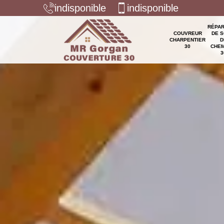
indisponible
indisponible
RÉPAR
COUVREUR
DE S
CHARPENTIER
D
30
CHEM
3