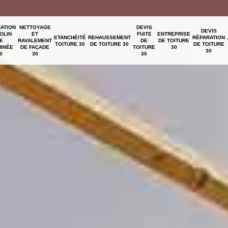
ATION
NETTOYAGE
DEVIS
DEVIS
OLIN
ET
FUITE
ENTREPRISE
ETANCHÉITÉ
REHAUSSEMENT
RÉPARATION
E
RAVALEMENT
DE
DE TOITURE
TOITURE 30
DE TOITURE 30
DE TOITURE
INÉE
DE FAÇADE
TOITURE
30
30
0
30
30