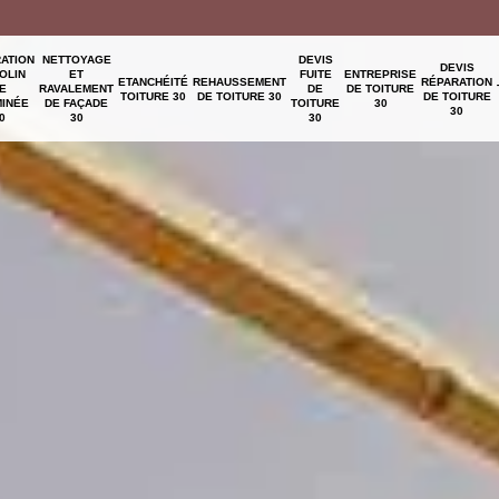
ATION
NETTOYAGE
DEVIS
DEVIS
OLIN
ET
FUITE
ENTREPRISE
ETANCHÉITÉ
REHAUSSEMENT
RÉPARATION
E
RAVALEMENT
DE
DE TOITURE
TOITURE 30
DE TOITURE 30
DE TOITURE
INÉE
DE FAÇADE
TOITURE
30
30
0
30
30