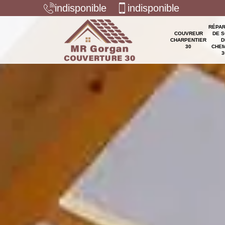
indisponible
indisponible
RÉPAR
COUVREUR
DE S
CHARPENTIER
D
30
CHEM
3