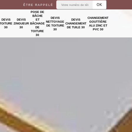
ÊTRE RAPPELÉ
POSE DE
BÂCHE
DEVIS
CHANGEMENT
DEVIS
DEVIS
ET
DEVIS
NETTOYAGE
GOUTTIÈRE
TOITURE
ZINGUEUR
BÂCHAGE
CHANGEMENT
DE TOITURE
ALU ZINC ET
30
30
DE
DE TUILE 30
30
PVC 30
TOITURE
30