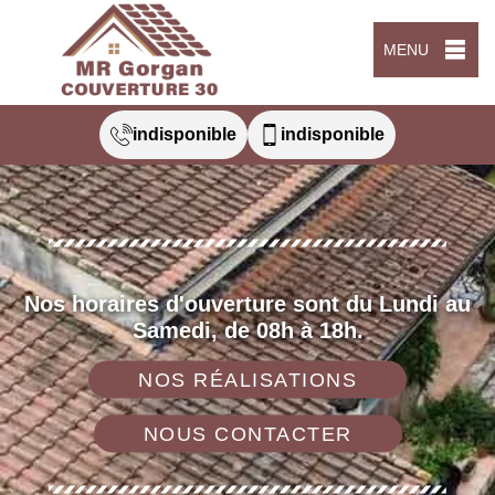
MENU
indisponible
indisponible
Nos horaires d'ouverture sont du Lundi au
Samedi, de 08h à 18h.
NOS RÉALISATIONS
NOUS CONTACTER