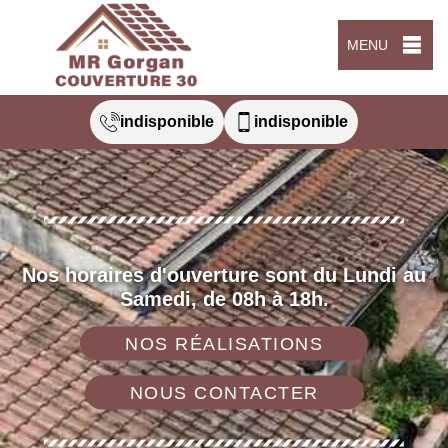
MENU
indisponible
indisponible
Nos horaires d'ouverture sont du Lundi au
Samedi, de 08h à 18h.
NOS RÉALISATIONS
NOUS CONTACTER