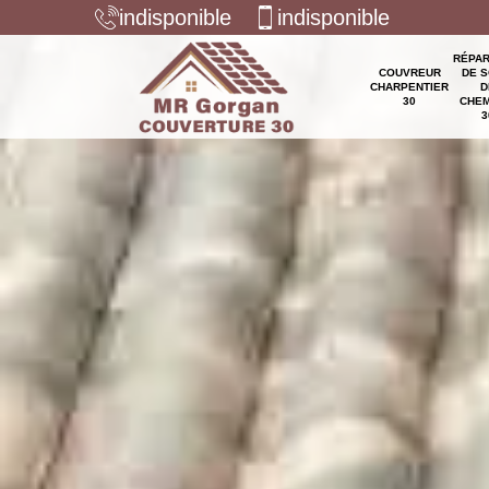
indisponible
indisponible
RÉPAR
COUVREUR
DE S
CHARPENTIER
D
30
CHEM
3