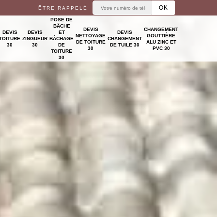
ÊTRE RAPPELÉ
POSE DE
BÂCHE
DEVIS
CHANGEMENT
DEVIS
DEVIS
ET
DEVIS
NETTOYAGE
GOUTTIÈRE
TOITURE
ZINGUEUR
BÂCHAGE
CHANGEMENT
DE TOITURE
ALU ZINC ET
30
30
DE
DE TUILE 30
30
PVC 30
TOITURE
30