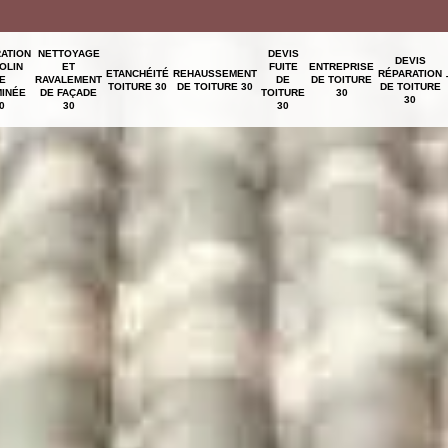
ATION
NETTOYAGE
DEVIS
DEVIS
OLIN
ET
FUITE
ENTREPRISE
ETANCHÉITÉ
REHAUSSEMENT
RÉPARATION
E
RAVALEMENT
DE
DE TOITURE
TOITURE 30
DE TOITURE 30
DE TOITURE
INÉE
DE FAÇADE
TOITURE
30
30
0
30
30