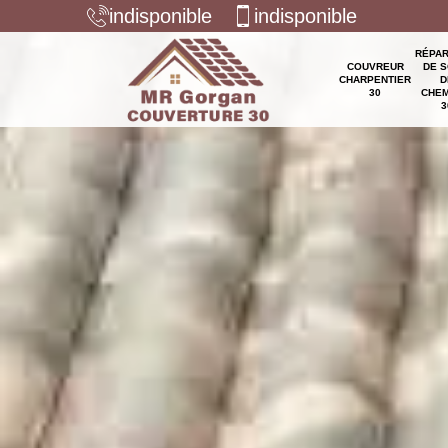
indisponible
indisponible
RÉPAR
COUVREUR
DE S
CHARPENTIER
D
30
CHEM
3