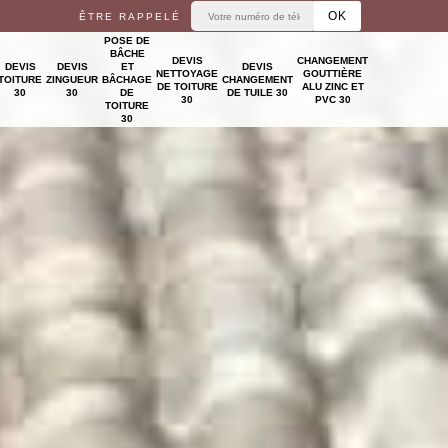
ÊTRE RAPPELÉ
POSE DE
BÂCHE
DEVIS
CHANGEMENT
DEVIS
DEVIS
ET
DEVIS
NETTOYAGE
GOUTTIÈRE
TOITURE
ZINGUEUR
BÂCHAGE
CHANGEMENT
DE TOITURE
ALU ZINC ET
30
30
DE
DE TUILE 30
30
PVC 30
TOITURE
30