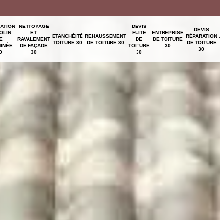
ATION
NETTOYAGE
DEVIS
DEVIS
OLIN
ET
FUITE
ENTREPRISE
ETANCHÉITÉ
REHAUSSEMENT
RÉPARATION
E
RAVALEMENT
DE
DE TOITURE
TOITURE 30
DE TOITURE 30
DE TOITURE
INÉE
DE FAÇADE
TOITURE
30
30
0
30
30