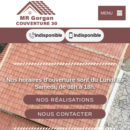
MENU
indisponible
indisponible
Nos horaires d'ouverture sont du Lundi au
Samedi, de 08h à 18h.
NOS RÉALISATIONS
NOUS CONTACTER