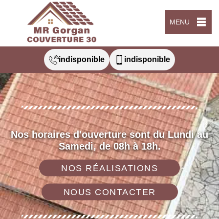
MENU
indisponible
indisponible
Nos horaires d'ouverture sont du Lundi au
Samedi, de 08h à 18h.
NOS RÉALISATIONS
NOUS CONTACTER