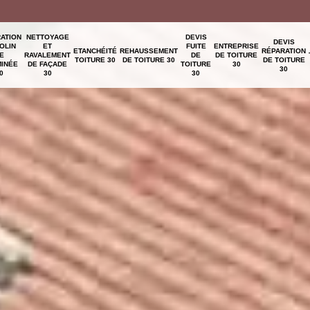
ATION
NETTOYAGE
DEVIS
DEVIS
OLIN
ET
FUITE
ENTREPRISE
ETANCHÉITÉ
REHAUSSEMENT
RÉPARATION
E
RAVALEMENT
DE
DE TOITURE
TOITURE 30
DE TOITURE 30
DE TOITURE
INÉE
DE FAÇADE
TOITURE
30
30
0
30
30