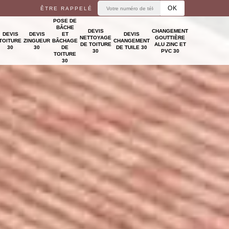
ÊTRE RAPPELÉ
POSE DE
BÂCHE
DEVIS
CHANGEMENT
DEVIS
DEVIS
ET
DEVIS
NETTOYAGE
GOUTTIÈRE
TOITURE
ZINGUEUR
BÂCHAGE
CHANGEMENT
DE TOITURE
ALU ZINC ET
30
30
DE
DE TUILE 30
30
PVC 30
TOITURE
30