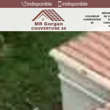
indisponible
indisponible
RÉPAR
COUVREUR
DE S
CHARPENTIER
D
30
CHEM
3