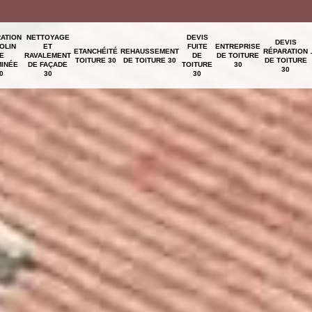
ATION
NETTOYAGE
DEVIS
DEVIS
OLIN
ET
FUITE
ENTREPRISE
ETANCHÉITÉ
REHAUSSEMENT
RÉPARATION
E
RAVALEMENT
DE
DE TOITURE
TOITURE 30
DE TOITURE 30
DE TOITURE
INÉE
DE FAÇADE
TOITURE
30
30
0
30
30