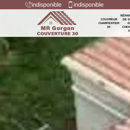
indisponible
indisponible
RÉPAR
COUVREUR
DE S
CHARPENTIER
D
30
CHEM
3