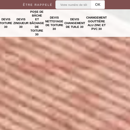
ÊTRE RAPPELÉ
POSE DE
BÂCHE
DEVIS
CHANGEMENT
DEVIS
DEVIS
ET
DEVIS
NETTOYAGE
GOUTTIÈRE
TOITURE
ZINGUEUR
BÂCHAGE
CHANGEMENT
DE TOITURE
ALU ZINC ET
30
30
DE
DE TUILE 30
30
PVC 30
TOITURE
30