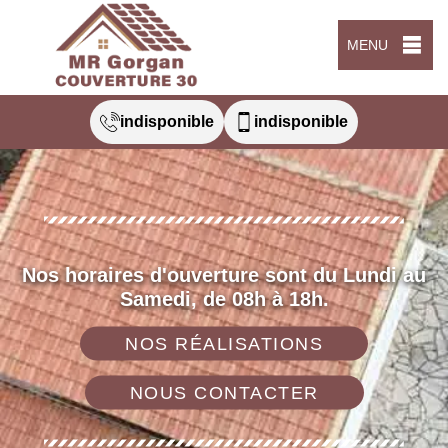
MENU
indisponible
indisponible
Nos horaires d'ouverture sont du Lundi au
Samedi, de 08h à 18h.
NOS RÉALISATIONS
NOUS CONTACTER