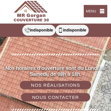
MENU
indisponible
indisponible
Nos horaires d'ouverture sont du Lundi au
Samedi, de 08h à 18h.
NOS RÉALISATIONS
NOUS CONTACTER