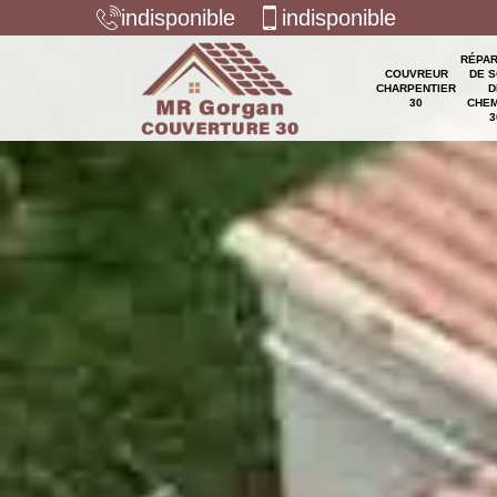
indisponible
indisponible
RÉPAR
COUVREUR
DE S
CHARPENTIER
D
30
CHEM
3