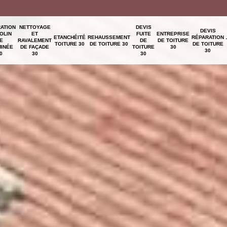
ATION
NETTOYAGE
DEVIS
DEVIS
OLIN
ET
FUITE
ENTREPRISE
ETANCHÉITÉ
REHAUSSEMENT
RÉPARATION
E
RAVALEMENT
DE
DE TOITURE
TOITURE 30
DE TOITURE 30
DE TOITURE
INÉE
DE FAÇADE
TOITURE
30
30
0
30
30