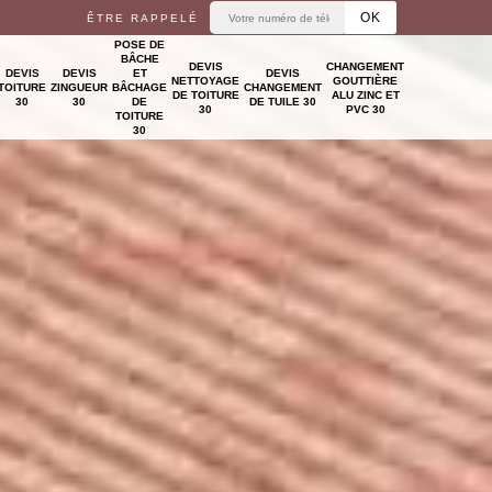
ÊTRE RAPPELÉ
POSE DE
BÂCHE
DEVIS
CHANGEMENT
DEVIS
DEVIS
ET
DEVIS
NETTOYAGE
GOUTTIÈRE
TOITURE
ZINGUEUR
BÂCHAGE
CHANGEMENT
DE TOITURE
ALU ZINC ET
30
30
DE
DE TUILE 30
30
PVC 30
TOITURE
30