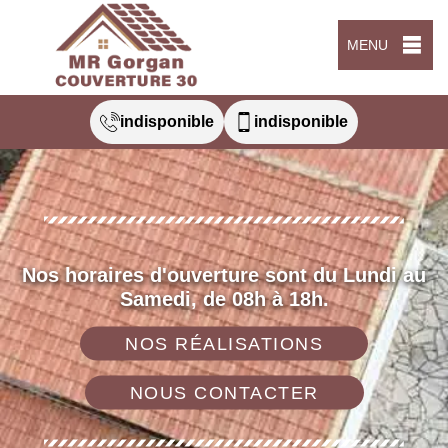
MENU
indisponible
indisponible
Nos horaires d'ouverture sont du Lundi au
Samedi, de 08h à 18h.
NOS RÉALISATIONS
NOUS CONTACTER