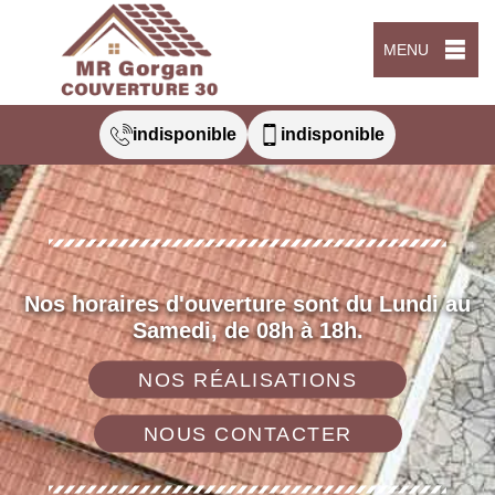
MENU
indisponible
indisponible
Nos horaires d'ouverture sont du Lundi au
Samedi, de 08h à 18h.
NOS RÉALISATIONS
NOUS CONTACTER