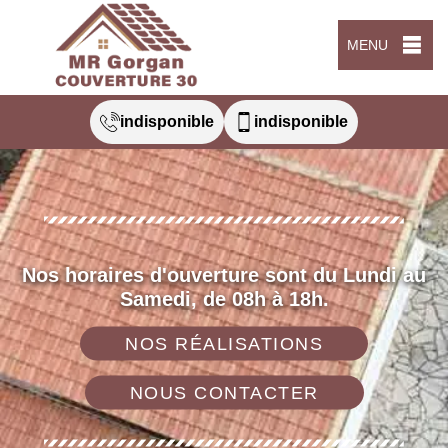
MENU
indisponible
indisponible
Nos horaires d'ouverture sont du Lundi au
Samedi, de 08h à 18h.
NOS RÉALISATIONS
NOUS CONTACTER