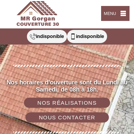
MENU
indisponible
indisponible
Nos horaires d'ouverture sont du Lundi au
Samedi, de 08h à 18h.
NOS RÉALISATIONS
NOUS CONTACTER