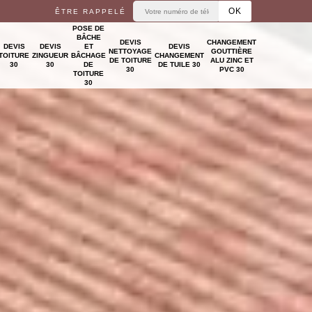
ÊTRE RAPPELÉ
POSE DE
BÂCHE
DEVIS
CHANGEMENT
DEVIS
DEVIS
ET
DEVIS
NETTOYAGE
GOUTTIÈRE
TOITURE
ZINGUEUR
BÂCHAGE
CHANGEMENT
DE TOITURE
ALU ZINC ET
30
30
DE
DE TUILE 30
30
PVC 30
TOITURE
30