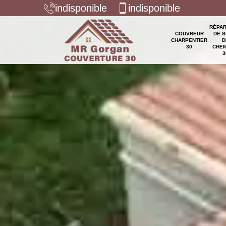
indisponible
indisponible
RÉPAR
COUVREUR
DE S
CHARPENTIER
D
30
CHEM
3