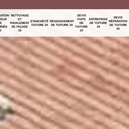
ATION
NETTOYAGE
DEVIS
DEVIS
OLIN
ET
FUITE
ENTREPRISE
ETANCHÉITÉ
REHAUSSEMENT
RÉPARATION
E
RAVALEMENT
DE
DE TOITURE
TOITURE 30
DE TOITURE 30
DE TOITURE
INÉE
DE FAÇADE
TOITURE
30
30
0
30
30