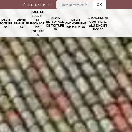
ÊTRE RAPPELÉ
POSE DE
BÂCHE
DEVIS
CHANGEMENT
DEVIS
DEVIS
ET
DEVIS
NETTOYAGE
GOUTTIÈRE
TOITURE
ZINGUEUR
BÂCHAGE
CHANGEMENT
DE TOITURE
ALU ZINC ET
30
30
DE
DE TUILE 30
30
PVC 30
TOITURE
30