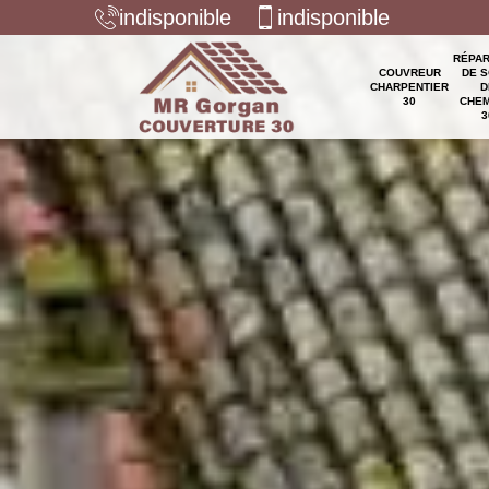
indisponible
indisponible
RÉPAR
COUVREUR
DE S
CHARPENTIER
D
30
CHEM
3