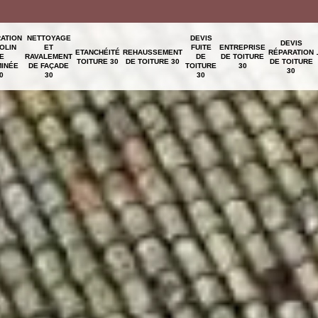
ATION
NETTOYAGE
DEVIS
DEVIS
OLIN
ET
FUITE
ENTREPRISE
ETANCHÉITÉ
REHAUSSEMENT
RÉPARATION
E
RAVALEMENT
DE
DE TOITURE
TOITURE 30
DE TOITURE 30
DE TOITURE
INÉE
DE FAÇADE
TOITURE
30
30
0
30
30