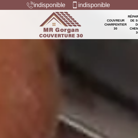
indisponible
indisponible
RÉPAR
COUVREUR
DE S
CHARPENTIER
D
30
CHEM
3