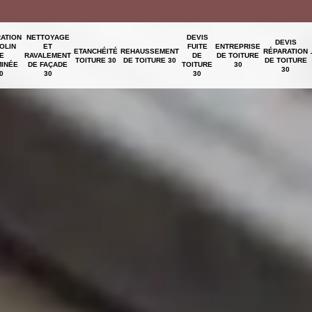
ATION
NETTOYAGE
DEVIS
DEVIS
OLIN
ET
FUITE
ENTREPRISE
ETANCHÉITÉ
REHAUSSEMENT
RÉPARATION
E
RAVALEMENT
DE
DE TOITURE
TOITURE 30
DE TOITURE 30
DE TOITURE
INÉE
DE FAÇADE
TOITURE
30
30
0
30
30