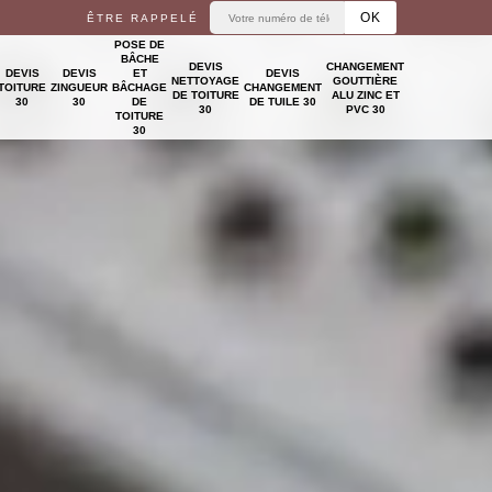
ÊTRE RAPPELÉ
POSE DE
BÂCHE
DEVIS
CHANGEMENT
DEVIS
DEVIS
ET
DEVIS
NETTOYAGE
GOUTTIÈRE
TOITURE
ZINGUEUR
BÂCHAGE
CHANGEMENT
DE TOITURE
ALU ZINC ET
30
30
DE
DE TUILE 30
30
PVC 30
TOITURE
30