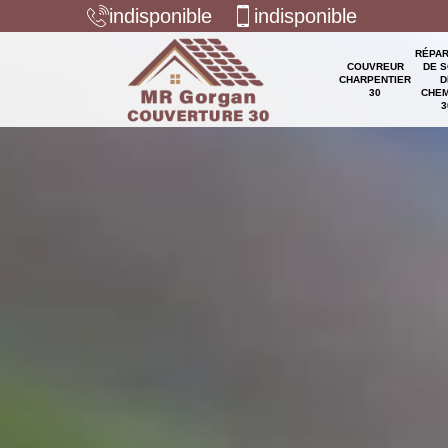
indisponible
indisponible
RÉPAR
COUVREUR
DE S
CHARPENTIER
D
30
CHEM
3