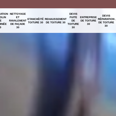
ATION
NETTOYAGE
DEVIS
DEVIS
OLIN
ET
FUITE
ENTREPRISE
ETANCHÉITÉ
REHAUSSEMENT
RÉPARATION
E
RAVALEMENT
DE
DE TOITURE
TOITURE 30
DE TOITURE 30
DE TOITURE
INÉE
DE FAÇADE
TOITURE
30
30
0
30
30