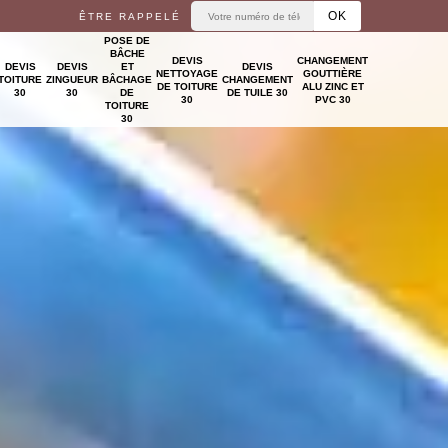
ÊTRE RAPPELÉ
POSE DE
BÂCHE
DEVIS
CHANGEMENT
DEVIS
DEVIS
ET
DEVIS
NETTOYAGE
GOUTTIÈRE
TOITURE
ZINGUEUR
BÂCHAGE
CHANGEMENT
DE TOITURE
ALU ZINC ET
30
30
DE
DE TUILE 30
30
PVC 30
TOITURE
30