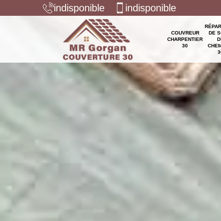
indisponible
indisponible
RÉPAR
COUVREUR
DE S
CHARPENTIER
D
30
CHEM
3