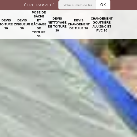
ÊTRE RAPPELÉ
POSE DE
BÂCHE
DEVIS
CHANGEMENT
DEVIS
DEVIS
ET
DEVIS
NETTOYAGE
GOUTTIÈRE
TOITURE
ZINGUEUR
BÂCHAGE
CHANGEMENT
DE TOITURE
ALU ZINC ET
30
30
DE
DE TUILE 30
30
PVC 30
TOITURE
30