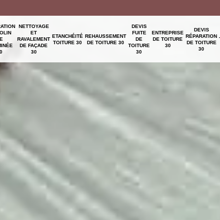
ATION
NETTOYAGE
DEVIS
DEVIS
OLIN
ET
FUITE
ENTREPRISE
ETANCHÉITÉ
REHAUSSEMENT
RÉPARATION
E
RAVALEMENT
DE
DE TOITURE
TOITURE 30
DE TOITURE 30
DE TOITURE
INÉE
DE FAÇADE
TOITURE
30
30
0
30
30