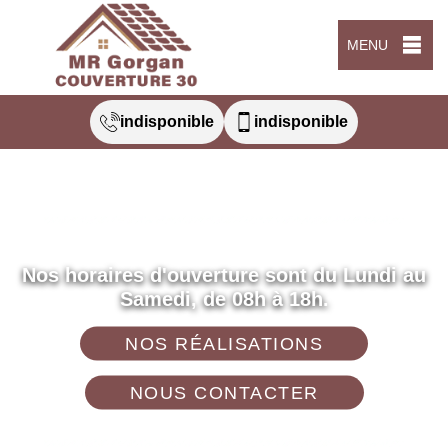
MENU
indisponible
indisponible
Nos horaires d'ouverture sont du Lundi au
Samedi, de 08h à 18h.
NOS RÉALISATIONS
NOUS CONTACTER