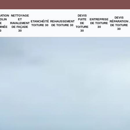
ATION
NETTOYAGE
DEVIS
DEVIS
OLIN
ET
FUITE
ENTREPRISE
ETANCHÉITÉ
REHAUSSEMENT
RÉPARATION
E
RAVALEMENT
DE
DE TOITURE
TOITURE 30
DE TOITURE 30
DE TOITURE
INÉE
DE FAÇADE
TOITURE
30
30
0
30
30