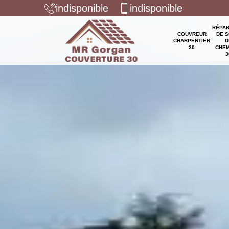
indisponible
indisponible
RÉPAR
COUVREUR
DE S
CHARPENTIER
D
30
CHEM
3