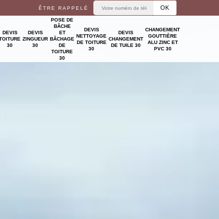
ÊTRE RAPPELÉ
POSE DE
BÂCHE
DEVIS
CHANGEMENT
DEVIS
DEVIS
ET
DEVIS
NETTOYAGE
GOUTTIÈRE
TOITURE
ZINGUEUR
BÂCHAGE
CHANGEMENT
DE TOITURE
ALU ZINC ET
30
30
DE
DE TUILE 30
30
PVC 30
TOITURE
30