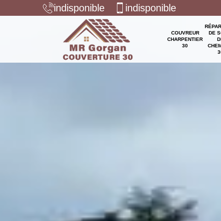
indisponible
indisponible
RÉPAR
COUVREUR
DE S
CHARPENTIER
D
30
CHEM
3