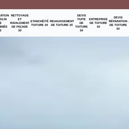
ATION
NETTOYAGE
DEVIS
DEVIS
OLIN
ET
FUITE
ENTREPRISE
ETANCHÉITÉ
REHAUSSEMENT
RÉPARATION
E
RAVALEMENT
DE
DE TOITURE
TOITURE 30
DE TOITURE 30
DE TOITURE
INÉE
DE FAÇADE
TOITURE
30
30
0
30
30