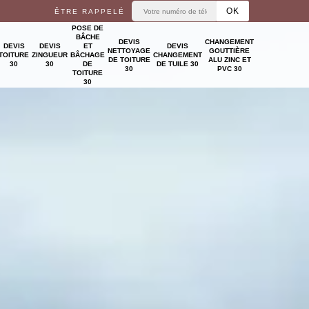
ÊTRE RAPPELÉ
POSE DE
BÂCHE
DEVIS
CHANGEMENT
DEVIS
DEVIS
ET
DEVIS
NETTOYAGE
GOUTTIÈRE
TOITURE
ZINGUEUR
BÂCHAGE
CHANGEMENT
DE TOITURE
ALU ZINC ET
30
30
DE
DE TUILE 30
30
PVC 30
TOITURE
30