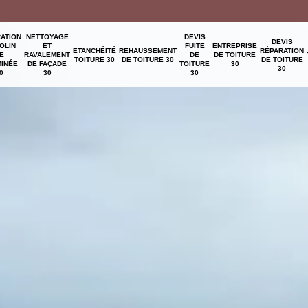
ATION
NETTOYAGE
DEVIS
DEVIS
OLIN
ET
FUITE
ENTREPRISE
ETANCHÉITÉ
REHAUSSEMENT
RÉPARATION
E
RAVALEMENT
DE
DE TOITURE
TOITURE 30
DE TOITURE 30
DE TOITURE
INÉE
DE FAÇADE
TOITURE
30
30
0
30
30