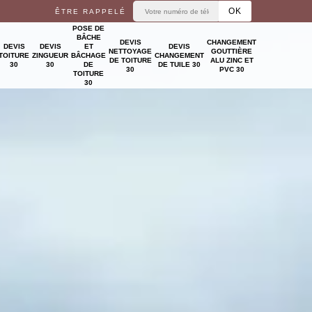
ÊTRE RAPPELÉ
POSE DE
BÂCHE
DEVIS
CHANGEMENT
DEVIS
DEVIS
ET
DEVIS
NETTOYAGE
GOUTTIÈRE
TOITURE
ZINGUEUR
BÂCHAGE
CHANGEMENT
DE TOITURE
ALU ZINC ET
30
30
DE
DE TUILE 30
30
PVC 30
TOITURE
30