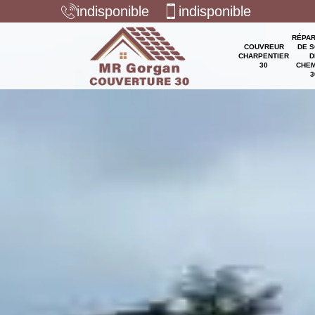
indisponible
indisponible
RÉPAR
COUVREUR
DE S
CHARPENTIER
D
30
CHEM
3