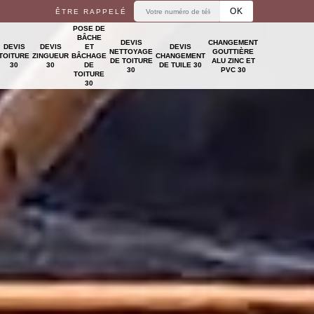
ÊTRE RAPPELÉ
POSE DE
BÂCHE
DEVIS
CHANGEMENT
DEVIS
DEVIS
ET
DEVIS
NETTOYAGE
GOUTTIÈRE
TOITURE
ZINGUEUR
BÂCHAGE
CHANGEMENT
DE TOITURE
ALU ZINC ET
30
30
DE
DE TUILE 30
30
PVC 30
TOITURE
30