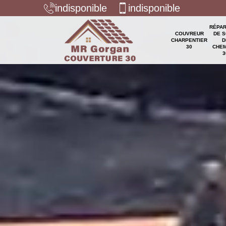
indisponible
indisponible
RÉPAR
COUVREUR
DE S
CHARPENTIER
D
30
CHEM
3