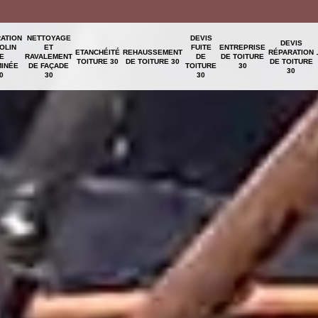
ATION
NETTOYAGE
DEVIS
DEVIS
OLIN
ET
FUITE
ENTREPRISE
ETANCHÉITÉ
REHAUSSEMENT
RÉPARATION
E
RAVALEMENT
DE
DE TOITURE
TOITURE 30
DE TOITURE 30
DE TOITURE
INÉE
DE FAÇADE
TOITURE
30
30
0
30
30