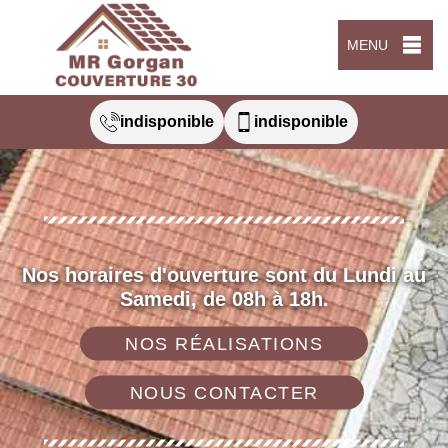
MENU
indisponible
indisponible
Nos horaires d'ouverture sont du Lundi au
Samedi, de 08h à 18h.
NOS RÉALISATIONS
NOUS CONTACTER