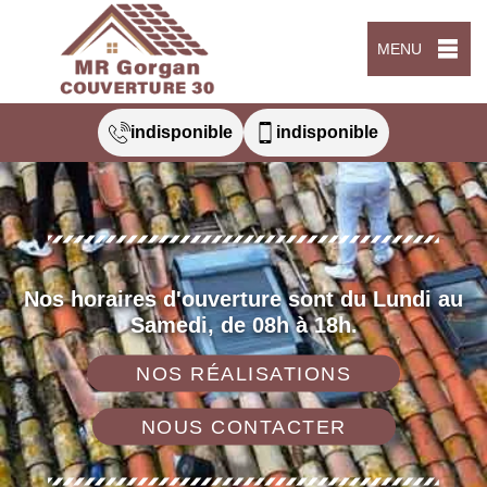
MENU
indisponible
indisponible
Nos horaires d'ouverture sont du Lundi au
Samedi, de 08h à 18h.
NOS RÉALISATIONS
NOUS CONTACTER