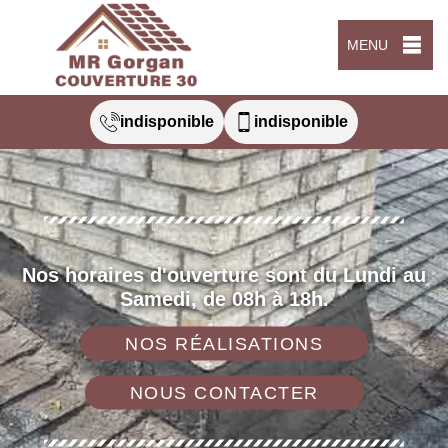
MENU
indisponible
indisponible
Nos horaires d'ouverture sont du Lundi au
Samedi, de 08h à 18h.
NOS RÉALISATIONS
NOUS CONTACTER