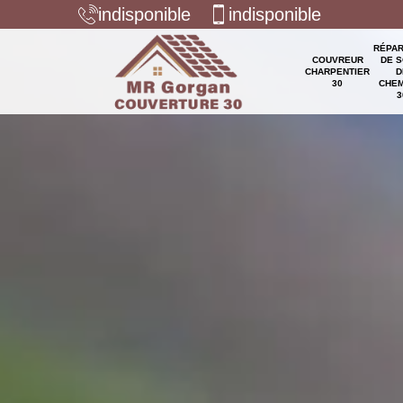
indisponible
indisponible
RÉPAR
COUVREUR
DE S
CHARPENTIER
D
30
CHEM
3