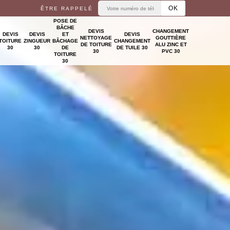
ÊTRE RAPPELÉ
POSE DE
BÂCHE
DEVIS
CHANGEMENT
DEVIS
DEVIS
ET
DEVIS
NETTOYAGE
GOUTTIÈRE
TOITURE
ZINGUEUR
BÂCHAGE
CHANGEMENT
DE TOITURE
ALU ZINC ET
30
30
DE
DE TUILE 30
30
PVC 30
TOITURE
30