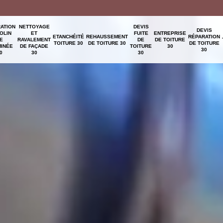
ATION
NETTOYAGE
DEVIS
DEVIS
OLIN
ET
FUITE
ENTREPRISE
ETANCHÉITÉ
REHAUSSEMENT
RÉPARATION
E
RAVALEMENT
DE
DE TOITURE
TOITURE 30
DE TOITURE 30
DE TOITURE
INÉE
DE FAÇADE
TOITURE
30
30
0
30
30