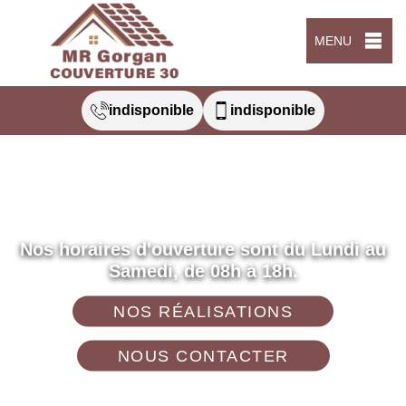
MENU
indisponible
indisponible
Nos horaires d'ouverture sont du Lundi au
Samedi, de 08h à 18h.
NOS RÉALISATIONS
NOUS CONTACTER