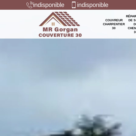
indisponible
indisponible
RÉPAR
COUVREUR
DE S
CHARPENTIER
D
30
CHEM
3