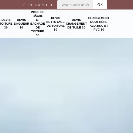
ÊTRE RAPPELÉ
POSE DE
BÂCHE
DEVIS
CHANGEMENT
DEVIS
DEVIS
ET
DEVIS
NETTOYAGE
GOUTTIÈRE
TOITURE
ZINGUEUR
BÂCHAGE
CHANGEMENT
DE TOITURE
ALU ZINC ET
30
30
DE
DE TUILE 30
30
PVC 30
TOITURE
30