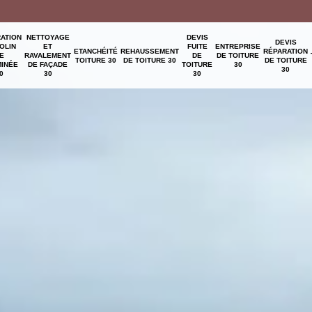
ATION
NETTOYAGE
DEVIS
DEVIS
OLIN
ET
FUITE
ENTREPRISE
ETANCHÉITÉ
REHAUSSEMENT
RÉPARATION
E
RAVALEMENT
DE
DE TOITURE
TOITURE 30
DE TOITURE 30
DE TOITURE
INÉE
DE FAÇADE
TOITURE
30
30
0
30
30