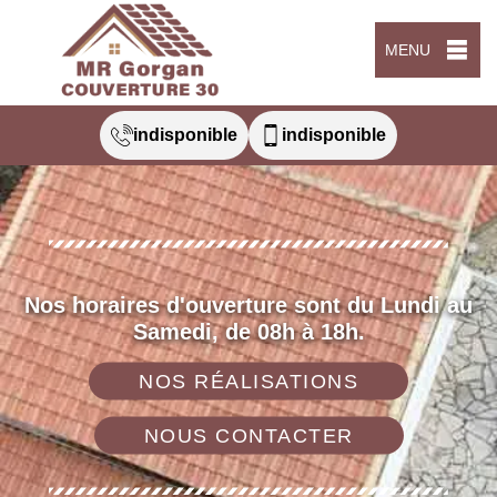
MENU
indisponible
indisponible
Nos horaires d'ouverture sont du Lundi au
Samedi, de 08h à 18h.
NOS RÉALISATIONS
NOUS CONTACTER